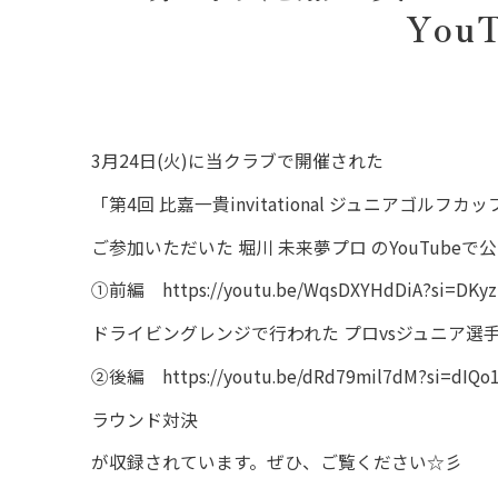
Yo
3月24日(火)に当クラブで開催された
「
第4回 比嘉一貴invitational ジュニアゴルフ
ご参加いただいた 堀川 未来夢プロ のYouTube
①前編
https://youtu.be/WqsDXYHdDiA?si=DK
ドライビングレンジで行われた プロvsジュニア
②後編
https://youtu.be/dRd79mil7dM?si=dI
ラウンド対決
が収録されています。ぜひ、ご覧ください☆彡