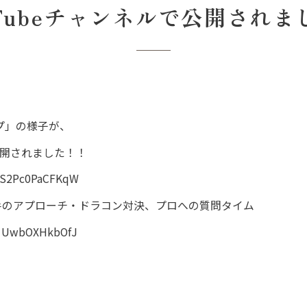
uTubeチャンネルで公開されま
カップ」の様子が、
で公開されました！！
yzS2Pc0PaCFKqW
選手のアプローチ・ドラコン対決、プロへの質問タイム
Qo1UwbOXHkbOfJ