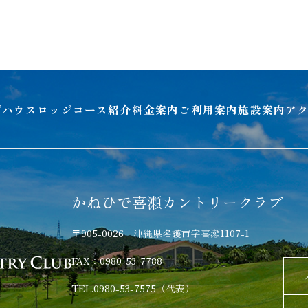
ブハウスロッジ
コース紹介
料金案内
ご利用案内
施設案内
ア
かねひで喜瀬カントリークラブ
〒905-0026 沖縄県名護市字喜瀬1107-1
FAX：0980-53-7788
TEL.0980-53-7575（代表）