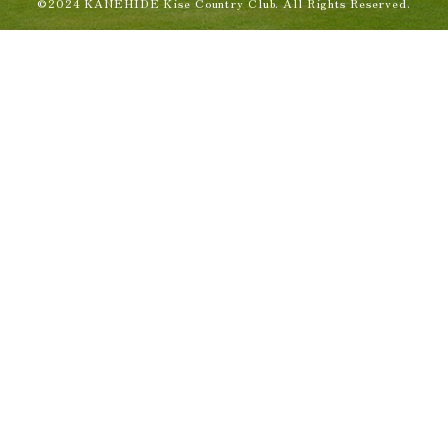
©2024 KANEHIDE Kise Country Club. All Rights Reserved.