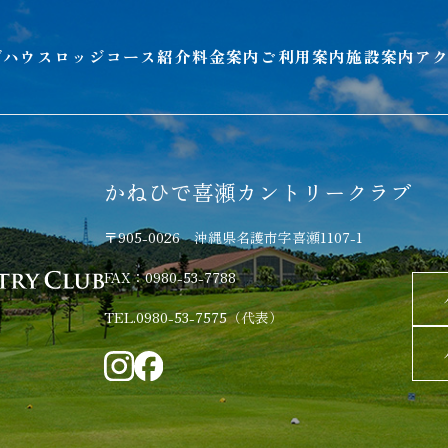
ブハウスロッジ
コース紹介
料金案内
ご利用案内
施設案内
ア
かねひで喜瀬カントリークラブ
〒905-0026 沖縄県名護市字喜瀬1107-1
FAX：0980-53-7788
TEL.0980-53-7575（代表）