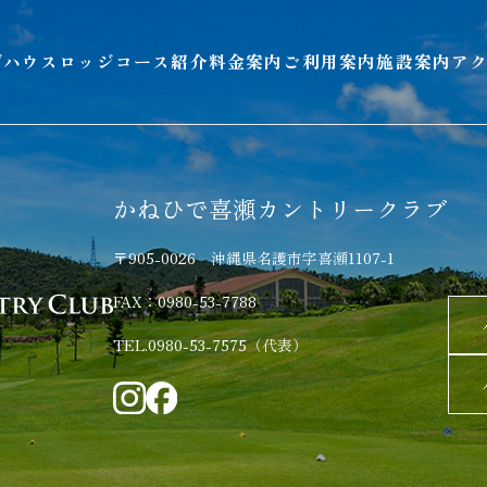
ブハウスロッジ
コース紹介
料金案内
ご利用案内
施設案内
ア
かねひで喜瀬カントリークラブ
〒905-0026 沖縄県名護市字喜瀬1107-1
FAX：0980-53-7788
TEL.0980-53-7575（代表）