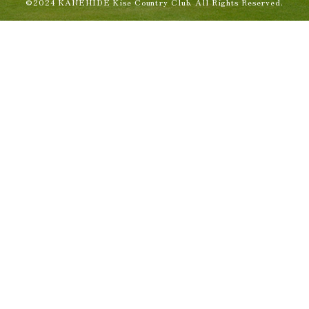
©2024 KANEHIDE Kise Country Club. All Rights Reserved.